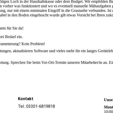
ötigen Loch in der Haushaltskasse oder dem Budget. Wir empfehlen Ih
n vorher was funktioniert und wo es eventuell manuelle Mähaufgaben 
g, nur mit einem minimalen Eingriff in die Grasnarbe verbunden. Ist 
bel in den Boden eingebracht wurde gilt etwas Vorsicht bei Ihren zukü
ets für Sie da!
bei Bedarf ein.
grammierung? Kein Problem!
tungen, aktualisieren Software und vieles mehr für ein langes Gerätele
rtung. Sprechen Sie beim Vor-Ort-Termin unseren Mitarbeiter/in an. E
Kontakt
Unse
Tel.: 03301-6819818
Mont
10
:
0