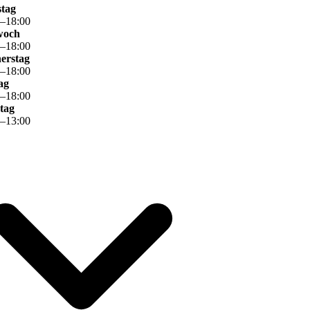
stag
0
–
18
:
00
woch
0
–
18
:
00
erstag
0
–
18
:
00
ag
0
–
18
:
00
tag
0
–
13
:
00