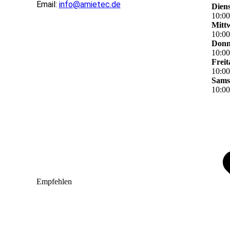
Email:
info@amietec.de
Dien
10
:
0
Mitt
10
:
0
Donn
10
:
0
Freit
10
:
0
Sams
10
:
0
Empfehlen